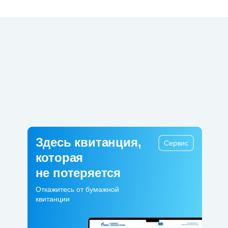
Здесь квитанция,
Сервис
которая
не потеряется
Откажитесь от бумажной
квитанции