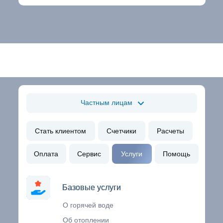
Частным лицам
Стать клиентом
Счетчики
Расчеты
Оплата
Сервис
Услуги
Помощь
Базовые услуги
Базовые услуги
О горячей воде
Об отоплении