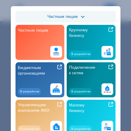
Частным лицам
Крупному
Частным лицам
Поверка
Проблемы со счетчиком
бизнесу
Электронная квитанция
В разработке
Оплатить
Подключение
Бюджетным
к сетям
организациям
В разработке
В разработке
Управляющим
Малому
компаниям ЖКХ
бизнесу
В разработке
В разработке