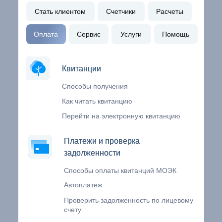
Стать клиентом
Счетчики
Расчеты
Оплата
Сервис
Услуги
Помощь
Квитанции
Квитанции
Способы получения
Как читать квитанцию
Перейти на электронную квитанцию
Платежи и проверка
Платежи и проверка
задолженности
задолженности
Способы оплаты квитанций МОЭК
Автоплатеж
Проверить задолженность по лицевому
счету