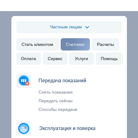
Частным лицам
Стать клиентом
Счетчики
Расчеты
Оплата
Сервис
Услуги
Помощь
Передача показаний
Передача показаний
Снять показания
Передать сейчас
Способы передачи
Эксплуатация и поверка
Эксплуатация и поверка