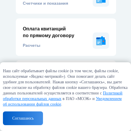
Счетчики и показания
Счетчики и показания
Оплата квитанции
Оплата квитанций
по прямому договору
по прямому договору
Расчеты
Расчеты
Несвоевременная передача
Несвоевременная передача
Наш сайт обрабатывает файлы cookie (в том числе, файлы cookie,
используемые «Яндекс-метрикой»). Они помогают делать сайт
показаний
показаний
удобнее для пользователей. Нажав кнопку «Соглашаюсь», вы даете
Счетчики и показания
Счетчики и показания
свое согласие на обработку файлов cookie вашего браузера. Обработка
данных пользователей осуществляется в соответствии с
Политикой
обработки персональных данных
в ПАО «МОЭК» и
Уведомлением
об использовании файлов cookie
.
Кто отвечает за качество
Кто отвечает за качество
Соглашаюсь
услуг
услуг
Качество услуг
Качество услуг