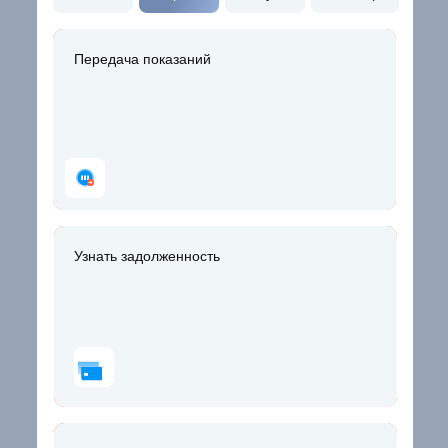
Передача показаний
Передача показаний
Узнать задолженность
Узнать задолженность