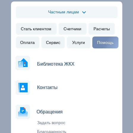
Частным лицам
Стать клиентом
Счетчики
Расчеты
Оплата
Сервис
Услуги
Помощь
Библиотека ЖКХ
Библиотека ЖКХ
Контакты
Контакты
Обращения
Обращения
Задать вопрос
Благодарность