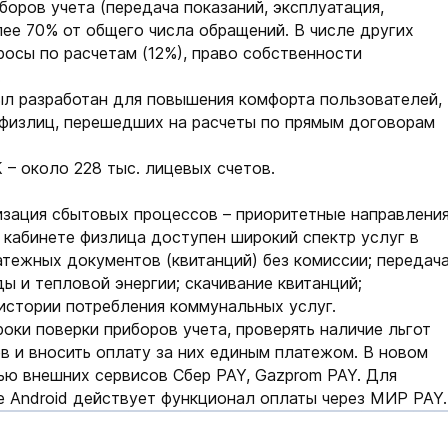
оров учета (передача показаний, эксплуатация,
олее 70% от общего числа обращений. В числе других
осы по расчетам (12%), право собственности
.
л разработан для повышения комфорта пользователей,
а физлиц, перешедших на расчеты по прямым договорам
– около 228 тыс. лицевых счетов.
зация сбытовых процессов – приоритетные направлени
кабинете физлица доступен широкий спектр услуг в
тежных документов (квитанций) без комиссии; передач
ды и тепловой энергии; скачивание квитанций;
истории потребления коммунальных услуг.
ки поверки приборов учета, проверять наличие льгот
в и вносить оплату за них единым платежом. В новом
ью внешних сервисов Сбер PAY, Gazprom PAY. Для
 Android действует функционал оплаты через МИР PAY.