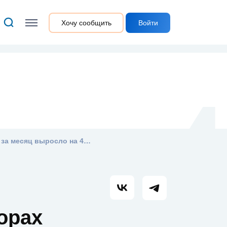
Стать
Хочу сообщить
Войти
клиентом
«МОЭК»: число пользователей личного кабинета для физлиц на прямых договорах за месяц выросло на 46%
орах